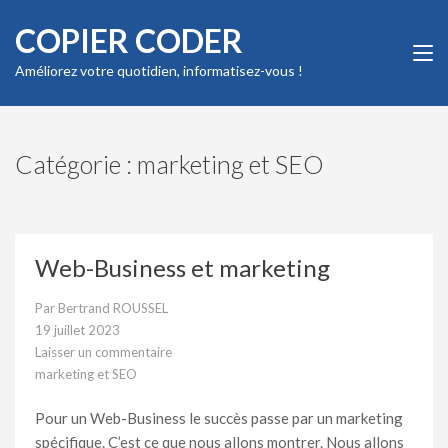
Aller
COPIER CODER
au
contenu
Améliorez votre quotidien, informatisez-vous !
(Pressez
Entrée)
Catégorie :
marketing et SEO
Web-Business et marketing
Par
Bertrand ROUSSEL
19 juillet 2023
Laisser un commentaire
sur
marketing et SEO
Web-
Business
Pour un Web-Business le succès passe par un marketing
et
marketing
spécifique. C’est ce que nous allons montrer. Nous allons