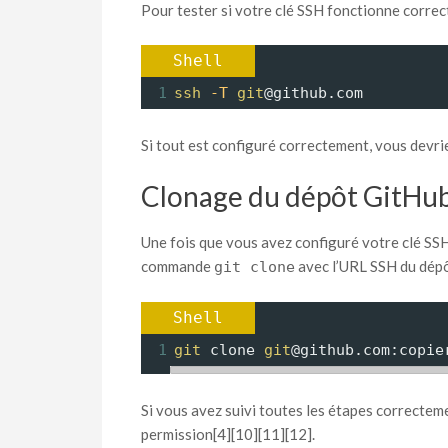
Pour tester si votre clé SSH fonctionne corre
Shell
1
ssh
-T
git
@github.com
Si tout est configuré correctement, vous devr
Clonage du dépôt GitHu
Une fois que vous avez configuré votre clé SSH,
commande
avec l’URL SSH du dépô
git clone
Shell
1
git
 clone 
git
@github.com:copie
Si vous avez suivi toutes les étapes correcteme
permission[4][10][11][12].