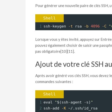
Pour générer une nouvelle paire de clés SSH, u
Shell
1
ssh-keygen 
-t
 rsa 
-b
4096
-C
"
Lorsque vous y êtes invité, appuyez sur Entrée
pouvez également choisir de saisir une passphr
pas obligatoire[10][11].
Ajout de votre clé SSH a
Après avoir généré vos clés SSH, vous devez le
commandes suivantes :
Shell
1
eval 
"
$(ssh-agent -s)
"
2
ssh-add 
-K
 ~/.ssh/id_rsa