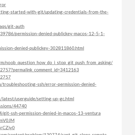
ror
tting-started-with-git/updating-credentials-from-the-
faqs/git-auth
139786/permission-denied-publickey-macos-12-5-1-
rmission-denied-publickey-302811860.html
rm/noob_question_how_do_i_stop_git_push_from_asking/
682757?permalink_comment_id=3412163
82757
on/troubleshooting-ssh/error-permission-denied-
latest/userguide/setting-up-gc.html
ussions/44740
4/git-ssh-permission-denied-in-macos-13-ventura
2tmV0JM
5rCZiy0
o.com/content/problem/130774/cant-git-clone-remote-