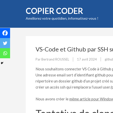
Aller
COPIER CODER
au
contenu
Améliorez votre quotidien, informatisez-vous !
(Pressez
Entrée)
VS-Code et Github par SSH 
Par
Bertrand ROUSSEL
17 avril 2024
githu
Nous souhaitons connecter VS Code à Github p
Une adresse email sert d’identifiant github po
répertoire un dossier github d’un projet créé
créer un accès ssh qui remplacera l’usuel user/
Nous avons créer le
même article pour Windo