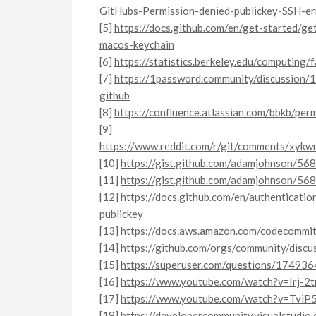
GitHubs-Permission-denied-publickey-SSH-er
[5]
https://docs.github.com/en/get-started/ge
macos-keychain
[6]
https://statistics.berkeley.edu/computing/
[7]
https://1password.community/discussion/
github
[8]
https://confluence.atlassian.com/bbkb/pe
[9]
https://www.reddit.com/r/git/comments/xykw
[10]
https://gist.github.com/adamjohnson/5
[11]
https://gist.github.com/adamjohnson/56
[12]
https://docs.github.com/en/authenticati
publickey
[13]
https://docs.aws.amazon.com/codecommit/
[14]
https://github.com/orgs/community/disc
[15]
https://superuser.com/questions/174936
[16]
https://www.youtube.com/watch?v=Irj-
[17]
https://www.youtube.com/watch?v=TviP
[18]
https://developercommunity.visualstudi