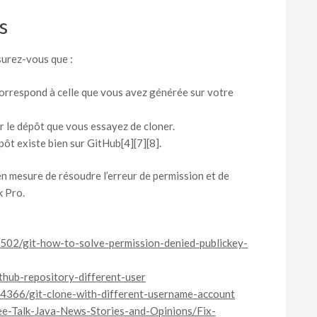
s
surez-vous que :
orrespond à celle que vous avez générée sur votre
r le dépôt que vous essayez de cloner.
pôt existe bien sur GitHub[4][7][8].
en mesure de résoudre l’erreur de permission et de
k Pro.
502/git-how-to-solve-permission-denied-publickey-
ithub-repository-different-user
44366/git-clone-with-different-username-account
ee-Talk-Java-News-Stories-and-Opinions/Fix-