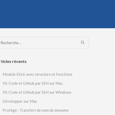
Rechercher :
rticles récents
Module Elixir avec structure et fonctions
VS-Code et Github par SSH sur Mac
VS-Code et Github par SSH sur Windows
Développer sur Mac
Protégé : Transfert de nom de domaine