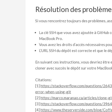
Résolution des problème
Si vous rencontrez toujours des problèmes, as
La clé SSH que vous avez ajoutée à GitHub c
MacBook Pro.
Vous avez les droits d’accès nécessaires pou
L’URL SSH du dépôt est correcte et que le dé
En suivant ces instructions, vous devriez être 
cloner avec succès le dépôt sur votre MacBoo
Citations:
[1]
https://stackoverflow.com/questions/2643
error-when-using-git
[2]
https://marco.maranao.ca/articles/clone-g
[3]
https://stackoverflow.com/questions/396
[4]
https://www.theserverside.com/blog/Coff