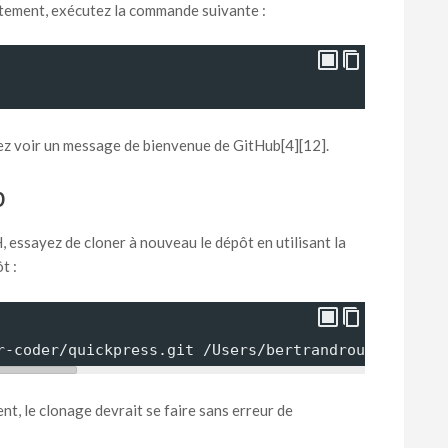
ctement, exécutez la commande suivante :
iez voir un message de bienvenue de GitHub[4][12].
b
 essayez de cloner à nouveau le dépôt en utilisant la
t :
r-coder/quickpress.git /Users/bertrandroussel/Docu
nt, le clonage devrait se faire sans erreur de