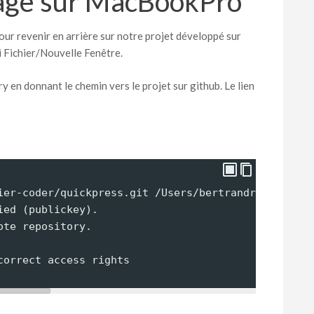
nage sur MacBookPro
ur revenir en arrière sur notre projet développé sur
Fichier/Nouvelle Fenêtre.
en donnant le chemin vers le projet sur github. Le lien
ier-coder/quickpress.git /Users/bertrandroussel/Do
ied (publickey).
ote repository.
correct access rights