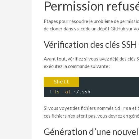
Permission refus
Etapes pour résoudre le problème de permissio
de cloner dans vs-code un dépôt GitHub sur v
Vérification des clés SSH
Avant tout, vérifiez si vous avez déjà des clés
exécutez la commande suivante :
Shell
1
ls
-al
 ~/.ssh
Si vous voyez des fichiers nommés
et
id_rsa
ces fichiers n’existent pas, vous devrez en gén
Génération d’une nouvell