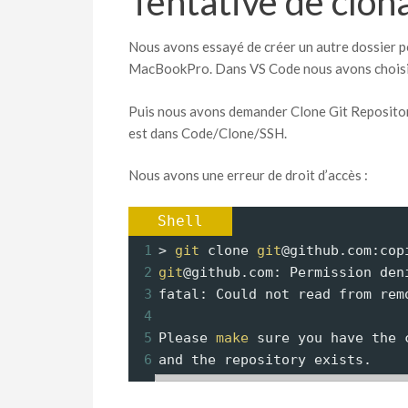
Tentative de clo
Nous avons essayé de créer un autre dossier po
MacBookPro. Dans VS Code nous avons choisi 
Puis nous avons demander Clone Git Repository 
est dans Code/Clone/SSH.
Nous avons une erreur de droit d’accès :
Shell
1
> 
git
 clone 
git
@github.com:cop
2
git
@github.com: Permission den
3
fatal: Could not read from rem
4
5
Please 
make
 sure you have the 
6
and the repository exists.