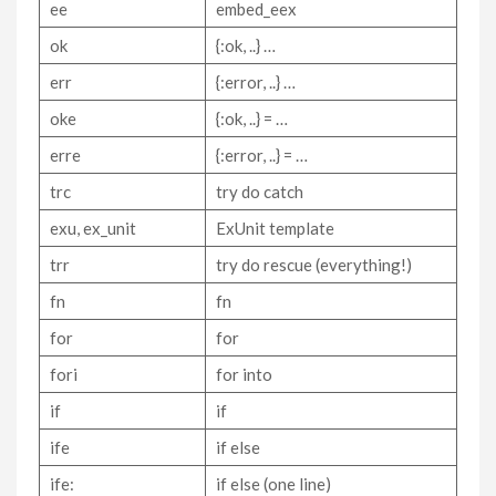
ee
embed_eex
ok
{:ok, ..} …
err
{:error, ..} …
oke
{:ok, ..} = …
erre
{:error, ..} = …
trc
try do catch
exu, ex_unit
ExUnit template
trr
try do rescue (everything!)
fn
fn
for
for
fori
for into
if
if
ife
if else
ife:
if else (one line)