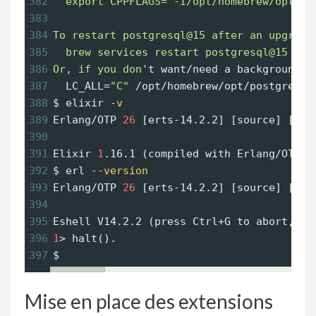
382
  export CPPFLAGS="-I/opt/homebrew/opt/po
383
384
To restart postgresql@15 after an upgrade
385
  brew services restart postgresql@15
386
Or, if you don'
t want/need a background 
s
387
LC_ALL
=
"C"
 /opt/homebrew/opt/postgresql
388
$ elixir
-v
389
Erlang/OTP 
26
 [erts-14.2.2] [source] [64-
390
391
Elixir 
1
.16.1 (compiled with Erlang/OTP 
2
392
$ erl
--version
393
Erlang/OTP 
26
 [erts-14.2.2] [source] [64-
394
395
Eshell V14.2.2 (press Ctrl
+
G to abort, ty
396
1
> halt().
397
$ 
Mise en place des extensions