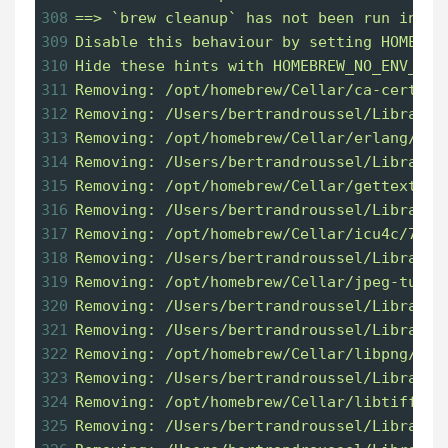
308
==> `brew cleanup` has not been run in th
309
Disable this behaviour by setting HOMEBRE
310
Hide these hints with HOMEBREW_NO_ENV_HIN
311
Removing: /opt/homebrew/Cellar/ca-certifi
312
Removing: /Users/bertrandroussel/Library/
313
Removing: /opt/homebrew/Cellar/erlang/26.
314
Removing: /Users/bertrandroussel/Library/
315
Removing: /opt/homebrew/Cellar/gettext/0.
316
Removing: /Users/bertrandroussel/Library/
317
Removing: /opt/homebrew/Cellar/icu4c/73.2
318
Removing: /Users/bertrandroussel/Library/
319
Removing: /opt/homebrew/Cellar/jpeg-turbo
320
Removing: /Users/bertrandroussel/Library/
321
Removing: /Users/bertrandroussel/Library/
322
Removing: /opt/homebrew/Cellar/libpng/1.6
323
Removing: /Users/bertrandroussel/Library/
324
Removing: /opt/homebrew/Cellar/libtiff/4.
325
Removing: /Users/bertrandroussel/Library/