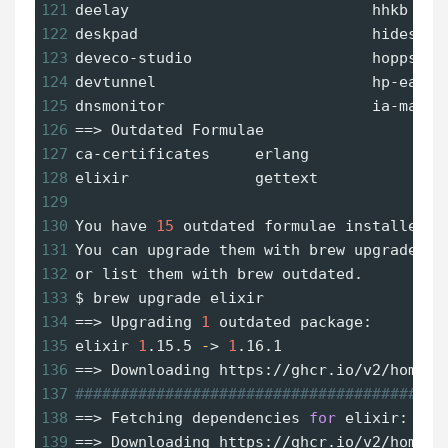
121
deelay                           hhkb    
122
deskpad                          hides   
123
deveco-studio                    hoppscot
124
devtunnel                        hp-easy-
125
dnsmonitor                       ia-markd
126
==
> Outdated Formulae
127
ca-certificates     erlang              i
128
elixir              gettext             j
129
130
You have 
15
 outdated formulae installed.
131
You can upgrade them with brew upgrade
132
or list them with brew outdated.
133
$ brew
 upgrade elixir
134
==
> Upgrading 
1
 outdated package:
135
elixir 
1
.15.5 
-
> 
1
.16.1
136
==
> Downloading https://ghcr.io/v2/homebr
137
#########################################
138
==
> Fetching dependencies 
for
 elixir: ca-
139
==
> Downloading https://ghcr.io/v2/homebr