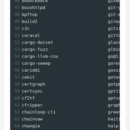
46
bounceback                       gismo   
47
bozohttpd                        git-grab
48
bpftop                           git-medi
49
build2                           gitea   
50
c3c                              gitsign 
51
caracal                          gittuf  
52
cargo-docset                     glasskub
53
cargo-fuzz                       glbindin
54
cargo-llvm-cov                   go@1.21 
55
cargo-sweep                      goresym 
56
cariddi                          gossip  
57
cekit                            gotestwa
58
certgraph                        gotpm   
59
certsync                         gptline 
60
cf2tf                            gptscrip
61
cfripper                         graphqlv
62
chainloop-cli                    greenmas
63
chainsaw                         haiti   
64
changie                          halp    