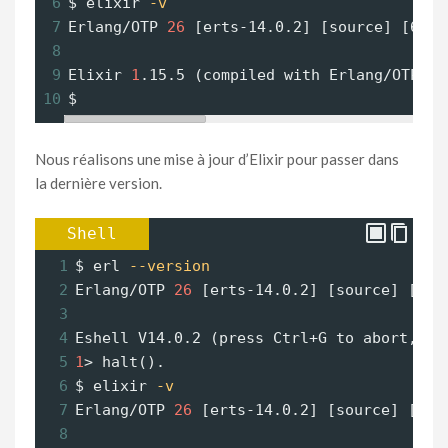
6
$ elixir
-v
7
Erlang/OTP 
26
 [erts-14.0.2] [source] [64-b
8
9
Elixir 
1
.15.5 (compiled with Erlang/OTP 
26
10
$ 
Nous réalisons une mise à jour d’Elixir pour passer dans
la dernière version.
Shell
1
$ erl
--version
2
Erlang/OTP 
26
 [erts-14.0.2] [source] [64-
3
4
Eshell V14.0.2 (press Ctrl
+
G to abort, ty
5
1
> halt().
6
$ elixir
-v
7
Erlang/OTP 
26
 [erts-14.0.2] [source] [64-
8