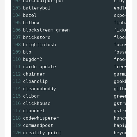
102
batchoutput-pdf                  emby    
103
batteryboi                       endless-
104
bezel                            expo-orb
105
bitbox                           finbar  
106
blockstream-green                fixkey  
107
brickstore                       floorp  
108
brightintosh                     focusrit
109
btp                              fossa   
110
bugdom2                          free-pod
111
cardo-update                     freeshow
112
chainner                         garmin-b
113
cleanclip                        geekbenc
114
cleanupbuddy                     gitbutle
115
clibor                           greenery
116
clickhouse                       gstreame
117
cloudnet                         gstreame
118
codewhisperer                    hancom-d
119
commandpost                      hapigo  
120
creality-print                   heynote 