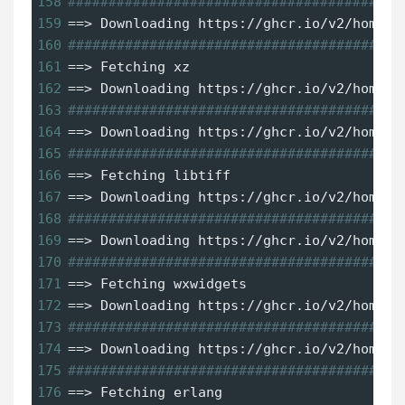
158
#########################################
159
==
> Downloading https://ghcr.io/v2/homebr
160
#########################################
161
==
> Fetching xz
162
==
> Downloading https://ghcr.io/v2/homebr
163
#########################################
164
==
> Downloading https://ghcr.io/v2/homebr
165
#########################################
166
==
> Fetching libtiff
167
==
> Downloading https://ghcr.io/v2/homebr
168
#########################################
169
==
> Downloading https://ghcr.io/v2/homebr
170
#########################################
171
==
> Fetching wxwidgets
172
==
> Downloading https://ghcr.io/v2/homebr
173
#########################################
174
==
> Downloading https://ghcr.io/v2/homebr
175
#########################################
176
==
> Fetching erlang