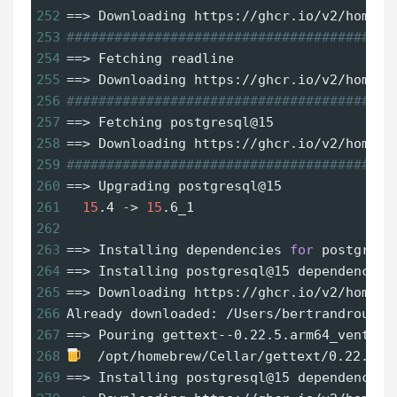
252
==
> Downloading https://ghcr.io/v2/homebr
253
#########################################
254
==
> Fetching readline
255
==
> Downloading https://ghcr.io/v2/homebr
256
#########################################
257
==
> Fetching postgresql@15
258
==
> Downloading https://ghcr.io/v2/homebr
259
#########################################
260
==
> Upgrading postgresql@15
261
15
.4 
-
> 
15
.6_1 
262
263
==
> Installing dependencies 
for
 postgresq
264
==
> Installing postgresql@15 dependency: 
265
==
> Downloading https://ghcr.io/v2/homebr
266
Already downloaded: /Users/bertrandrousse
267
==
> Pouring gettext--0.22.5.arm64_ventura
268
  /opt/homebrew/Cellar/gettext/0.22.5: 
269
==
> Installing postgresql@15 dependency: 