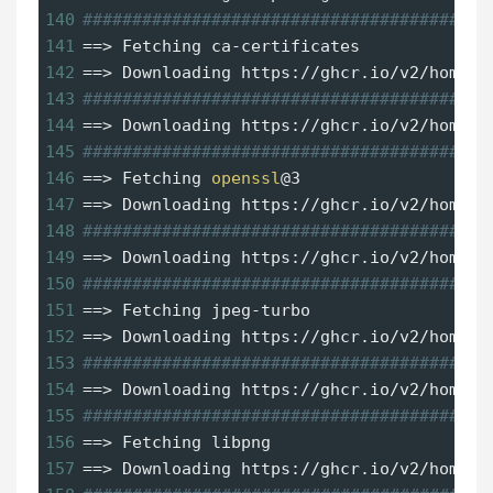
140
#########################################
141
==
> Fetching ca-certificates
142
==
> Downloading https://ghcr.io/v2/homebr
143
#########################################
144
==
> Downloading https://ghcr.io/v2/homebr
145
#########################################
146
==
> Fetching 
openssl
@3
147
==
> Downloading https://ghcr.io/v2/homebr
148
#########################################
149
==
> Downloading https://ghcr.io/v2/homebr
150
#########################################
151
==
> Fetching jpeg-turbo
152
==
> Downloading https://ghcr.io/v2/homebr
153
#########################################
154
==
> Downloading https://ghcr.io/v2/homebr
155
#########################################
156
==
> Fetching libpng
157
==
> Downloading https://ghcr.io/v2/homebr