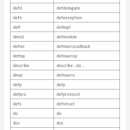
defd
defdelegate
defe
defexception
defi
defimpl
dmod
defmodule
defmc
defmacrocallback
defmp
defmacrop
describe
describe .. do ..
dmac
defmacro
defp
defp
defpro
defprotocol
defs
defstruct
do
do
doc
doc