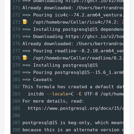
270
==
> Downloading https://ghcr.io/v2/homebr
271
Already downloaded: /Users/bertrandrousse
272
==
> Pouring icu4c--74.2.arm64_ventura.bot
273
  /opt/homebrew/Cellar/icu4c/74.2: 
270
 
274
==
> Installing postgresql@15 dependency: 
275
==
> Downloading https://ghcr.io/v2/homebr
276
Already downloaded: /Users/bertrandrousse
277
==
> Pouring readline--8.2.10.arm64_ventur
278
  /opt/homebrew/Cellar/readline/8.2.10:
279
==
> Installing postgresql@15
280
==
> Pouring postgresql@15--15.6_1.arm64_v
281
==
> Caveats
282
This formula has created a default databa
283
  initdb 
--locale
=
C 
-E
 UTF-8 /opt/homebre
284
For more details, read:
285
  https://www.postgresql.org/docs/15/app-
286
287
postgresql@15 is keg-only, which means it
288
because this is an alternate version of a