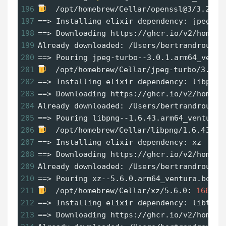
196
  /opt/homebrew/Cellar/openssl@3/3.2.1:
197
==
> Installing elixir dependency: jpeg-tu
198
==
> Downloading https://ghcr.io/v2/homebr
199
Already downloaded: /Users/bertrandrousse
200
==
> Pouring jpeg-turbo--3.0.1.arm64_ventu
201
  /opt/homebrew/Cellar/jpeg-turbo/3.0.1
202
==
> Installing elixir dependency: libpng
203
==
> Downloading https://ghcr.io/v2/homebr
204
Already downloaded: /Users/bertrandrousse
205
==
> Pouring libpng--1.6.43.arm64_ventura.
206
  /opt/homebrew/Cellar/libpng/1.6.43: 
2
207
==
> Installing elixir dependency: xz
208
==
> Downloading https://ghcr.io/v2/homebr
209
Already downloaded: /Users/bertrandrousse
210
==
> Pouring xz--5.6.0.arm64_ventura.bottl
211
  /opt/homebrew/Cellar/xz/5.6.0: 
166
 fi
212
==
> Installing elixir dependency: libtiff
213
==
> Downloading https://ghcr.io/v2/homebr