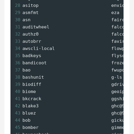
28
asitop                           envio   
29
asmfmt                           eza     
30
asn                              faircamp
31
auditwheel                       falco   
32
authz0                           falcoctl
33
autobrr                          favireco
34
awscli-local                     flowpipe
35
badkeys                          flyscrap
36
bandicoot                        frozen  
37
bao                              fwupd   
38
bashunit                         g-ls    
39
biodiff                          gdrive@2
40
biome                            geoip2fa
41
bkcrack                          ggshield
42
blake3                           ghc@9.4 
43
bluez                            ghc@9.6 
44
bob                              gickup  
45
bomber                           gimmecer