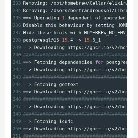
233
Removing: /opt/homebrew/Cellar/elixir/1.1
234
Removing: /Users/bertrandroussel/Library/
235
==
> Upgrading 
1
 dependent of upgraded for
236
Disable this behaviour by setting HOMEBRE
237
Hide these hints with HOMEBREW_NO_ENV_HIN
238
postgresql@15 
15
.4 
-
> 
15
.6_1
239
==
> Downloading https://ghcr.io/v2/homebr
240
#########################################
241
==
> Fetching dependencies 
for
 postgresql@
242
==
> Downloading https://ghcr.io/v2/homebr
243
#########################################
244
==
> Fetching gettext
245
==
> Downloading https://ghcr.io/v2/homebr
246
#########################################
247
==
> Downloading https://ghcr.io/v2/homebr
248
#########################################
249
==
> Fetching icu4c
250
==
> Downloading https://ghcr.io/v2/homebr
251
#########################################