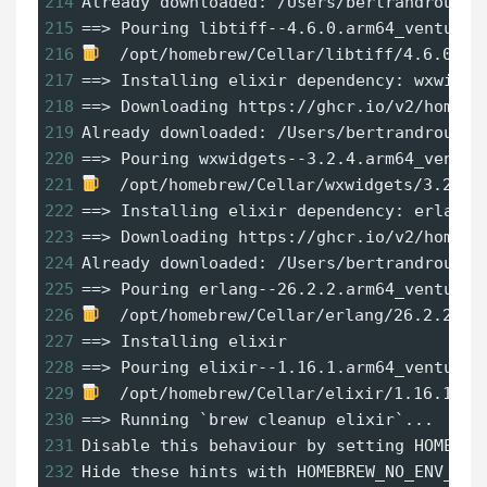
214
Already downloaded: /Users/bertrandrousse
215
==
> Pouring libtiff--4.6.0.arm64_ventura.
216
  /opt/homebrew/Cellar/libtiff/4.6.0: 
4
217
==
> Installing elixir dependency: wxwidge
218
==
> Downloading https://ghcr.io/v2/homebr
219
Already downloaded: /Users/bertrandrousse
220
==
> Pouring wxwidgets--3.2.4.arm64_ventur
221
  /opt/homebrew/Cellar/wxwidgets/3.2.4:
222
==
> Installing elixir dependency: erlang
223
==
> Downloading https://ghcr.io/v2/homebr
224
Already downloaded: /Users/bertrandrousse
225
==
> Pouring erlang--26.2.2.arm64_ventura.
226
  /opt/homebrew/Cellar/erlang/26.2.2: 
7
227
==
> Installing elixir
228
==
> Pouring elixir--1.16.1.arm64_ventura.
229
  /opt/homebrew/Cellar/elixir/1.16.1: 
4
230
==
> Running 
`brew cleanup elixir`
...
231
Disable this behaviour by setting HOMEBRE
232
Hide these hints with HOMEBREW_NO_ENV_HIN