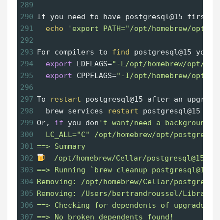
289
290
If you need to have postgresql@15 first 
i
291
echo
'export PATH="/opt/homebrew/opt/po
292
293
For compilers to 
find
 postgresql@15 you m
294
export
LDFLAGS
=
"-L/opt/homebrew/opt/pos
295
export
CPPFLAGS
=
"-I/opt/homebrew/opt/po
296
297
To 
restart
 postgresql@15 after an upgrade
298
  brew services 
restart
 postgresql@15
299
Or, 
if
 you don
't want/need a background s
300
  LC_ALL="C" /opt/homebrew/opt/postgresql
301
==> Summary
302
  /opt/homebrew/Cellar/postgresql@15/15
303
==> Running `brew cleanup postgresql@15`.
304
Removing: /opt/homebrew/Cellar/postgresql
305
Removing: /Users/bertrandroussel/Library/
306
==> Checking for dependents of upgraded f
307
==> No broken dependents found!