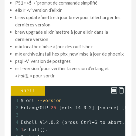
PS1= »$ » ‘prompt de commande simplifié
elixir -v ‘version d’elixir
brew update ‘mettre à jour brew pour télécharger les
dernières version
brew upgrade elixir ‘mettre à jour elixir dans la
dernière version
mix local.hex ‘mise à jour des outils hex
mix archive.install hex phx_new ‘mise à jour de phoenix
psql -V ‘version de postgres
erl –version ‘pour vérifier la version d’erlang et
«
halt(). »
pour sortir
Shell
1
$ erl
--version
2
Erlang/OTP 
26
 [erts-14.0.2] [source] [64-b
3
4
Eshell V14.0.2 (press Ctrl
+
G to abort, typ
5
1
> halt().