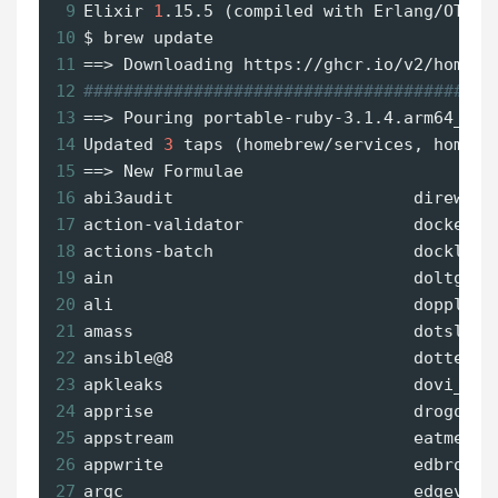
9
Elixir 
1
.15.5 (compiled with Erlang/OTP 
2
10
$ brew
 update
11
==
> Downloading https://ghcr.io/v2/homebr
12
#########################################
13
==
> Pouring portable-ruby-3.1.4.arm64_big
14
Updated 
3
 taps (homebrew/services, homebr
15
==
> New Formulae
16
abi3audit                        direwolf
17
action-validator                 dockerfi
18
actions-batch                    dockly  
19
ain                              doltgres
20
ali                              doppler 
21
amass                            dotslash
22
ansible@8                        dotter  
23
apkleaks                         dovi_too
24
apprise                          drogon  
25
appstream                        eatmemor
26
appwrite                         edbrowse
27
argc                             edgevpn 