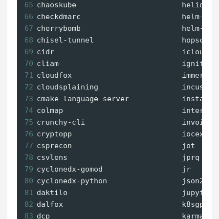
65
chaoskube                        helidon 
66
checkdmarc                       helm-doc
67
cherrybomb                       helm-ls 
68
chisel-tunnel                    hopscotc
69
cidr                             icloudpd
70
cliam                            ignite  
71
cloudfox                         immer   
72
cloudsplaining                   incus   
73
cmake-language-server            instaloa
74
colmap                           intercep
75
crunchy-cli                      invoice 
76
cryptopp                         iocextra
77
csprecon                         jot     
78
csvlens                          jprq    
79
cyclonedx-gomod                  jr      
80
cyclonedx-python                 json2ts 
81
daktilo                          jupyter-
82
dalfox                           k8sgpt  
83
dcp                              karmadac