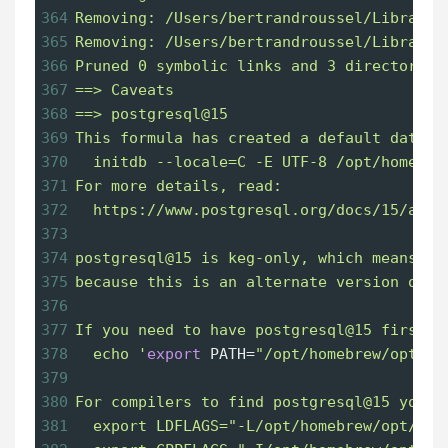
364
Removing: /Users/bertrandroussel/Library/
365
Removing: /Users/bertrandroussel/Library/
366
Pruned 0 symbolic links and 3 directories
367
==> Caveats
368
==> postgresql@15
369
This formula has created a default databa
370
  initdb --locale=C -E UTF-8 /opt/homebre
371
For more details, read:
372
  https://www.postgresql.org/docs/15/app-
373
374
postgresql@15 is keg-only, which means it
375
because this is an alternate version of a
376
377
If you need to have postgresql@15 first i
378
  echo '
export
PATH
=
"/opt/homebrew/opt/po
379
380
For compilers to find postgresql@15 you m
381
  export LDFLAGS="-L/opt/homebrew/opt/pos