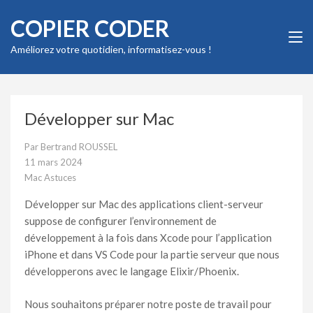
Aller
COPIER CODER
au
contenu
Améliorez votre quotidien, informatisez-vous !
(Pressez
Entrée)
Développer sur Mac
Par
Bertrand ROUSSEL
11 mars 2024
Mac Astuces
Développer sur Mac des applications client-serveur
suppose de configurer l’environnement de
développement à la fois dans Xcode pour l’application
iPhone et dans VS Code pour la partie serveur que nous
développerons avec le langage Elixir/Phoenix.
Nous souhaitons préparer notre poste de travail pour