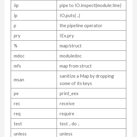
iip
pipe to IO.inspect(module:line)
ip
IO.puts( ..)
p
the pipeline operator
pry
IEx.pry
%
map/struct
mdoc
moduledoc
mfs
map from struct
sanitize a Map by dropping
msan
some of its keys
pe
print_eex
rec
receive
req
require
test
test .. do ..
unless
unless