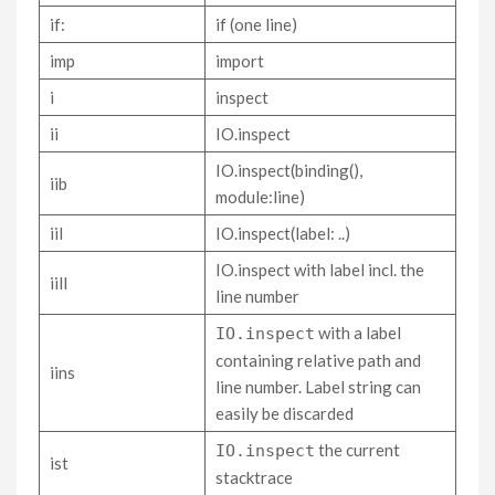
if:
if (one line)
imp
import
i
inspect
ii
IO.inspect
IO.inspect(binding(),
iib
module:line)
iil
IO.inspect(label: ..)
IO.inspect with label incl. the
iill
line number
with a label
IO.inspect
containing relative path and
iins
line number. Label string can
easily be discarded
the current
IO.inspect
ist
stacktrace