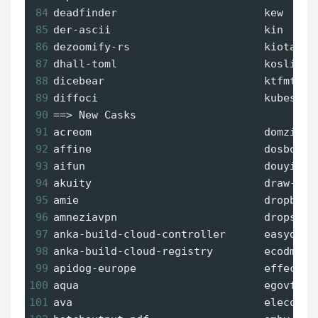
84
deadfinder                       kew     
85
der-ascii                        kin     
86
dezoomify-rs                     kiota   
87
dhall-toml                       kosli-cl
88
dicebear                         ktfmt   
89
diffoci                          kubeshar
90
==
> New Casks
91
acreom                           domzilla
92
affine                           dosbox-s
93
aifun                            douyin-c
94
akuity                           draw-thi
95
amie                             dropbox-
96
amneziavpn                       dropshel
97
anka-build-cloud-controller      easydevo
98
anka-build-cloud-registry        ecodms-c
99
apidog-europe                    effect-h
100
aqua                             egovfram
101
ava                              elecom-m