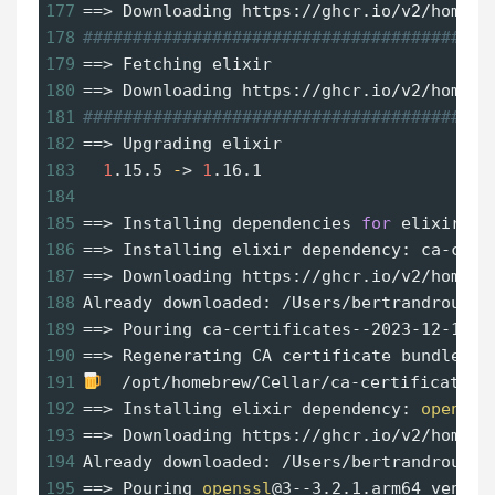
177
==
> Downloading https://ghcr.io/v2/homebr
178
#########################################
179
==
> Fetching elixir
180
==
> Downloading https://ghcr.io/v2/homebr
181
#########################################
182
==
> Upgrading elixir
183
1
.15.5 
-
> 
1
.16.1 
184
185
==
> Installing dependencies 
for
 elixir: c
186
==
> Installing elixir dependency: ca-cert
187
==
> Downloading https://ghcr.io/v2/homebr
188
Already downloaded: /Users/bertrandrousse
189
==
> Pouring ca-certificates--2023-12-12.a
190
==
> Regenerating CA certificate bundle fr
191
  /opt/homebrew/Cellar/ca-certificates/
192
==
> Installing elixir dependency: 
openssl
193
==
> Downloading https://ghcr.io/v2/homebr
194
Already downloaded: /Users/bertrandrousse
195
==
> Pouring 
openssl
@3--3.2.1.arm64_ventur